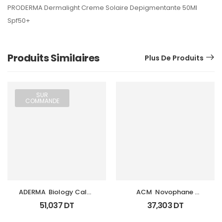
PRODERMA Dermalight Creme Solaire Depigmentante 50Ml
Spf50+
Produits Similaires
Plus De Produits
SUR
COMMANDE
ADERMA  Biology Calm 
ACM  Novophane 
Soin Apaisant Tb 40 Ml
Shampooing K Fl 125Ml
51,037
DT
37,303
DT