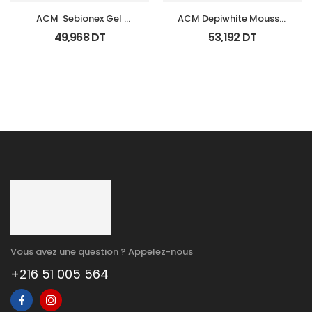
ACM  Sebionex Gel 
ACM Depiwhite Mousse 
Nettoyant Purifiant Fl 
Nettoyante Eclairciss 
49,968
DT
53,192
DT
200Ml
200Ml
Vous avez une question ? Appelez-nous
+216 51 005 564