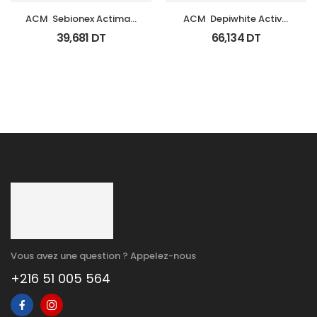
ACM  Sebionex Actimat 
ACM  Depiwhite Active 
Soin Anti Imperfec Teint 
Gel Unifiant Anti Taches 
39,681
DT
66,134
DT
40Ml
40Ml
Vous avez une question ? Appelez-nous
+216 51 005 564