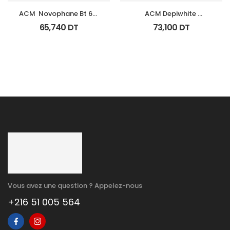
ACM  Novophane Bt 60 
ACM Depiwhite 
Gelules
Advanced Creme 
65,740
DT
73,100
DT
Depigmentant Tb 40Ml
Vous avez une question ? Appelez-nous
+216 51 005 564