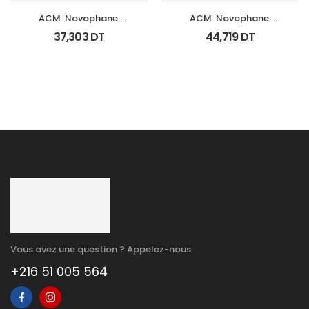
ACM  Novophane 
ACM  Novophane 
Shampooing K Fl 125Ml
Shampooing Ds Fl 125Ml
37,303
DT
44,719
DT
Vous avez une question ? Appelez-nous
+216 51 005 564