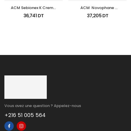
ACM Sebionex K Creme 
ACM  Novophane 
Keratoregulatrice Vis 
Shampooing Sebo 
36,741
DT
37,205
DT
40Ml
Regulateur 200Ml
Vous avez une question ? Appelez-nous
+216 51 005 564