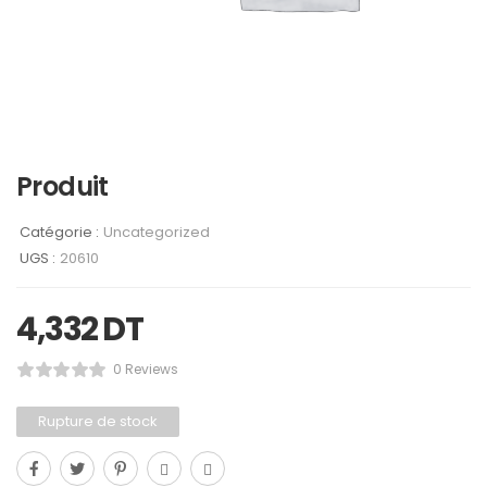
Produit
Catégorie :
Uncategorized
UGS :
20610
4,332
DT
0 Reviews
Rupture de stock