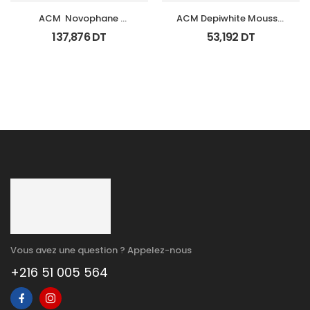
ACM  Novophane 
ACM Depiwhite Mousse 
Coffret Anti Chute 
Nettoyante Eclairciss 
137,876
DT
53,192
DT
(Lotion+Shp+Cp)
200Ml
Vous avez une question ? Appelez-nous
+216 51 005 564