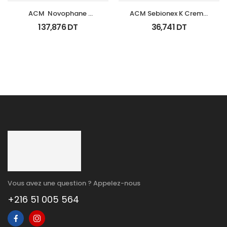
ACM  Novophane 
ACM Sebionex K Creme 
Coffret Anti Chute 
Keratoregulatrice Vis 
137,876
DT
36,741
DT
(Lotion+Shp+Cp)
40Ml
Vous avez une question ? Appelez-nous
+216 51 005 564