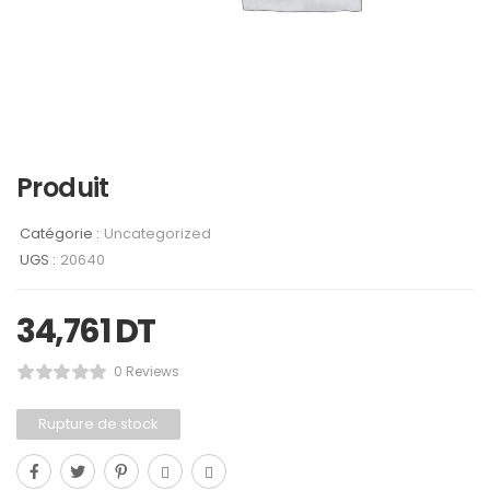
Produit
Catégorie :
Uncategorized
UGS :
20640
34,761
DT
0 Reviews
Rupture de stock