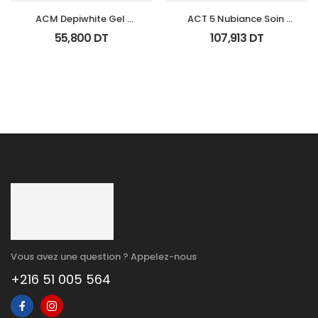
ACM Depiwhite Gel 
ACT 5 Nubiance Soin 
Contour Yeux Tb 15Ml
Anti Imperfections 30Ml
55,800
DT
107,913
DT
Vous avez une question ? Appelez-nous
+216 51 005 564