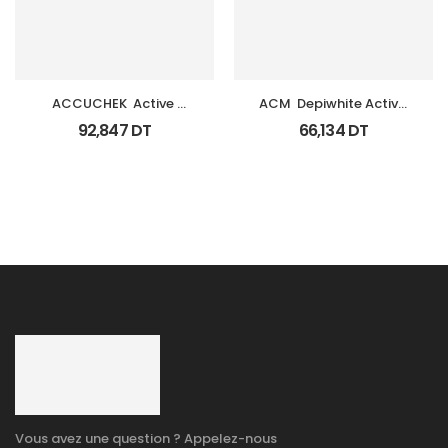
ACCUCHEK  Active 
ACM  Depiwhite Active 
Coffret 110 
Gel Unifiant Anti Taches 
92,847
DT
66,134
DT
Bandlettes+Appareil
40Ml
Vous avez une question ? Appelez-nous