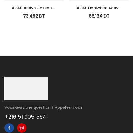
ACM Duolys Ce Serum 
ACM  Depiwhite Active 
Intensif Anti Oxydant 
Gel Unifiant Anti Taches 
73,482
DT
66,134
DT
15Ml
40Ml
Vous avez une question ? Appelez-nous
+216 51 005 564