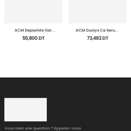
ACM Depiwhite Gel 
ACM Duolys Ce Serum 
Contour Yeux Tb 15Ml
Intensif Anti Oxydant 
55,800
DT
73,482
DT
15Ml
Vous avez une question ? Appelez-nous