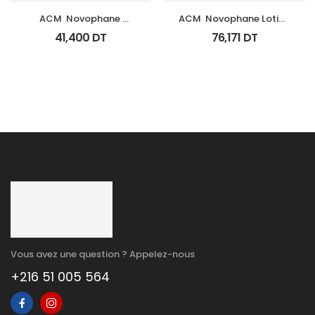
ACM  Novophane 
ACM  Novophane Lotion 
Shampooing Energisant 
100Ml
41,400
DT
76,171
DT
Fl 200Ml
Vous avez une question ? Appelez-nous
+216 51 005 564