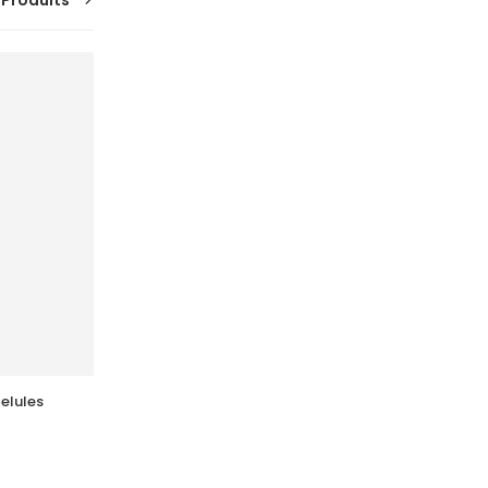
 Produits
SUR
COMMANDE
elules
ADERMA  Biology Calm Soin Apaisant 
Tb 40 Ml
51,037
DT