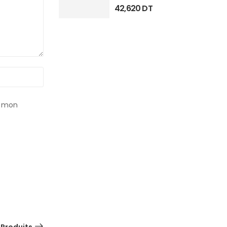
42,620
DT
r mon