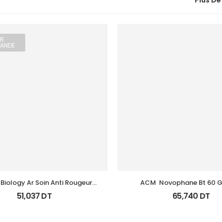
Plus De
R
ANDE
Biology Ar Soin Anti Rougeurs 
ACM  Novophane Bt 60 G
Tb 40 Ml
51,037
DT
65,740
DT