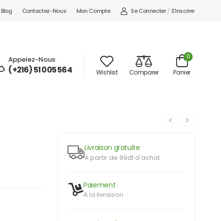
Se Connecter
/
S'inscrire
Blog
Contactez-Nous
Mon Compte
0
Appelez-Nous
:
(+216) 51 005 564
Wishlist
Comparer
Panier
Livraison gratuite
A partir de 99dt d'achat
Paiement
A la livraison