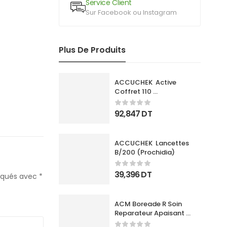
Service Client
Sur Facebook ou Instagram
Plus De Produits
ACCUCHEK  Active 
Coffret 110 
Bandlettes+Appareil
92,847
DT
ACCUCHEK  Lancettes 
B/200 (Prochidia)
39,396
DT
diqués avec
*
ACM Boreade R Soin 
Reparateur Apaisant 
40Ml