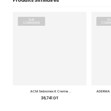
Produits Similaires
SUR
SU
COMMANDE
COMM
ACM Sebionex K Creme 
ADERMA  
Keratoregulatrice Vis 40Ml
36,741
DT