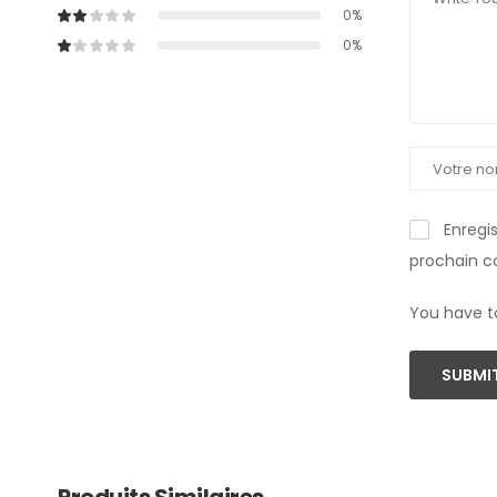
0%
0%
Enregi
prochain 
You have t
SUBMIT