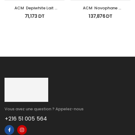
ACM  Depiwhite Lait 
ACM  Novophane 
Corporel Eclaircissant 
Coffret Anti Chute 
71,173
DT
137,876
DT
200Ml
(Lotion+Shp+Cp)
Vous avez une question ? Appelez-nous
+216 51 005 564