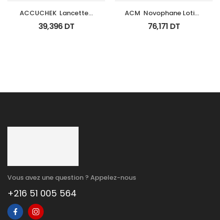
ACCUCHEK  Lancettes 
ACM  Novophane Lotion 
B/200 (Prochidia)
100Ml
39,396
DT
76,171
DT
Vous avez une question ? Appelez-nous
+216 51 005 564