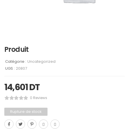
Produit
Catégorie :
Uncategorized
UGS :
20807
14,601
DT
0 Reviews
Rupture de stock