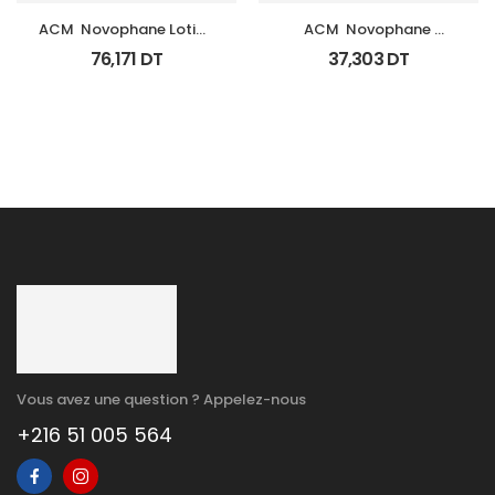
ACM  Novophane Lotion 
ACM  Novophane 
100Ml
Shampooing K Fl 125Ml
76,171
DT
37,303
DT
Vous avez une question ? Appelez-nous
+216 51 005 564