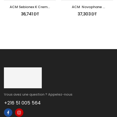
ACM Sebionex K Creme 
ACM  Novophane 
Keratoregulatrice Vis 
Shampooing K Fl 125Ml
36,741
DT
37,303
DT
40Ml
Vous avez une question ? Appelez-nous
+216 51 005 564