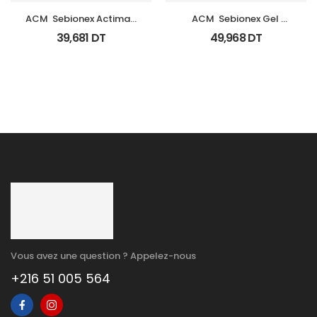
ACM  Sebionex Actimat 
ACM  Sebionex Gel 
Soin Anti Imperfec Teint 
Nettoyant Purifiant Fl 
39,681
DT
49,968
DT
40Ml
200Ml
Vous avez une question ? Appelez-nous
+216 51 005 564