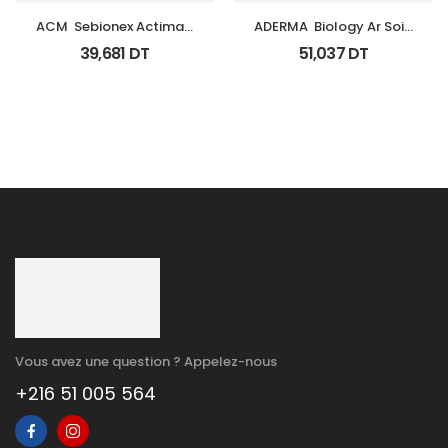
ACM  Sebionex Actimat 
ADERMA  Biology Ar Soin 
Soin Anti Imperfec Teint 
Anti Rougeurs Tb 40 Ml
39,681
DT
51,037
DT
40Ml
Vous avez une question ? Appelez-nous
+216 51 005 564