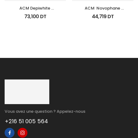
ACM Depiwhite 
ACM  Novophane 
Advanced Creme 
Shampooing Ds Fl 125Ml
73,100
DT
44,719
DT
Depigmentant Tb 40Ml
Vous avez une question ? Appelez-nous
+216 51 005 564