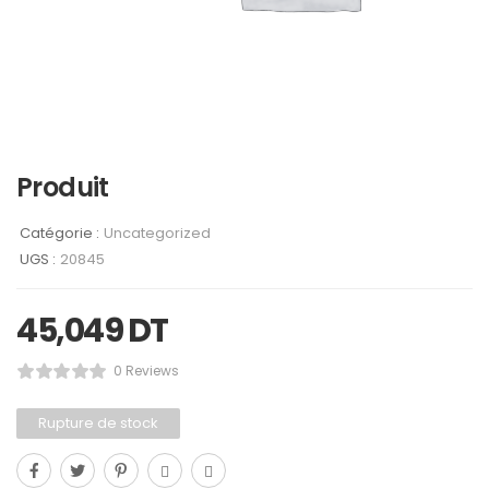
Produit
Catégorie :
Uncategorized
UGS :
20845
45,049
DT
0 Reviews
Rupture de stock