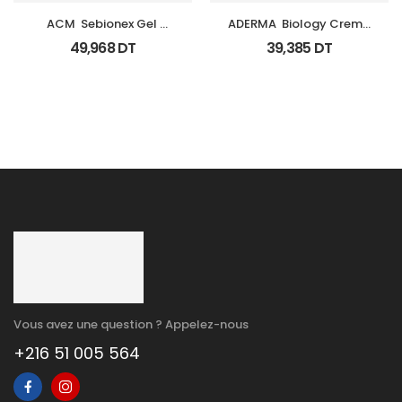
ACM  Sebionex Gel 
ADERMA  Biology Creme 
Nettoyant Purifiant Fl 
Legere Hyd Tb 0Ml
49,968
DT
39,385
DT
200Ml
Vous avez une question ? Appelez-nous
+216 51 005 564