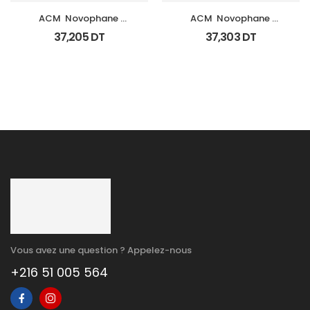
ACM  Novophane 
ACM  Novophane 
Shampooing Sebo 
Shampooing K Fl 125Ml
37,205
DT
37,303
DT
Regulateur 200Ml
Vous avez une question ? Appelez-nous
+216 51 005 564