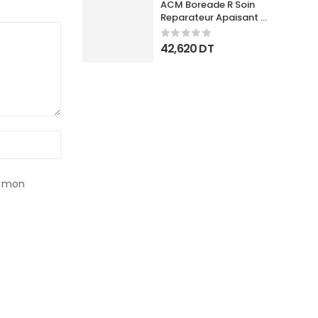
ACM Boreade R Soin 
Reparateur Apaisant 
40Ml
42,620
DT
r mon