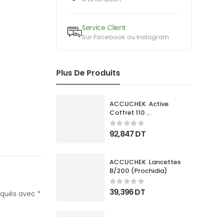
Service Client
Sur Facebook ou Instagram
Plus De Produits
ACCUCHEK  Active 
Coffret 110 
Bandlettes+Appareil
92,847
DT
ACCUCHEK  Lancettes 
B/200 (Prochidia)
39,396
DT
diqués avec
*