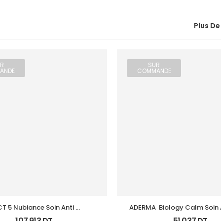
Plus De
R
SUR
ANDE
COMMANDE
T 5 Nubiance Soin Anti 
ADERMA  Biology Calm Soin 
Imperfections 30Ml
Tb 40 Ml
107,913
DT
51,037
DT