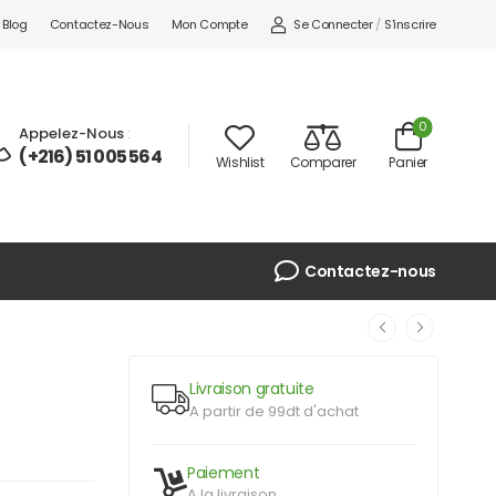
Se Connecter
/
S'inscrire
Blog
Contactez-Nous
Mon Compte
0
Appelez-Nous
:
(+216) 51 005 564
Wishlist
Comparer
Panier
Contactez-nous
Livraison gratuite
A partir de 99dt d'achat
Paiement
A la livraison