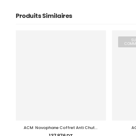
Produits Similaires
SU
COMM
ACM  Novophane Coffret Anti Chute 
AC
(Lotion+Shp+Cp)
137,876
DT