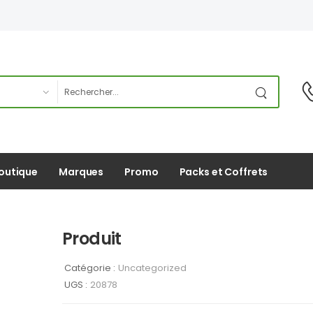
outique
Marques
Promo
Packs et Coffrets
Produit
Catégorie :
Uncategorized
UGS :
20878