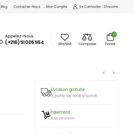
Se Connecter
/
S'inscrire
Blog
Contactez-Nous
Mon Compte
0
Appelez-Nous
:
(+216) 51 005 564
Wishlist
Comparer
Panier
Livraison gratuite
A partir de 99dt d'achat
Paiement
A la livraison