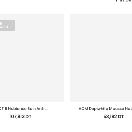
Plus De
R
ANDE
T 5 Nubiance Soin Anti 
ACM Depiwhite Mousse Net
Imperfections 30Ml
Eclairciss 200Ml
107,913
DT
53,192
DT