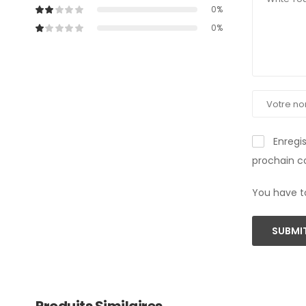
0%
0%
Enregi
prochain 
You have t
SUBMIT