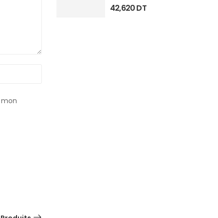
42,620
DT
r mon