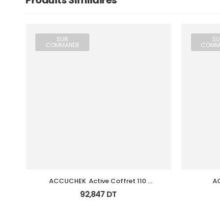
Produits Similaires
SUR
SU
COMMANDE
COMM
ACCUCHEK  Active Coffret 110 
AC
Bandlettes+Appareil
92,847
DT