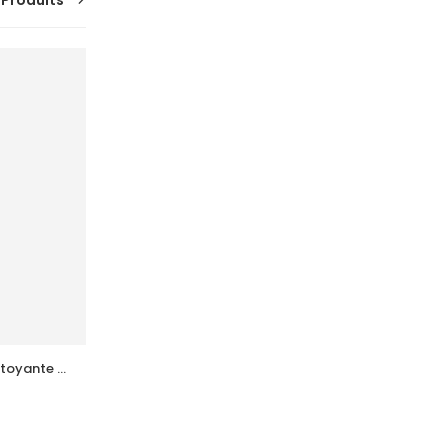
 Produits
toyante 
ACM  Novophane Coffret Anti Chute 
(Lotion+Shp+Cp)
137,876
DT