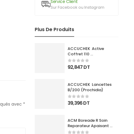
Service Client
Sur Facebook ou Instagram
Plus De Produits
ACCUCHEK  Active 
Coffret 110 
Bandlettes+Appareil
92,847
DT
ACCUCHEK  Lancettes 
B/200 (Prochidia)
39,396
DT
diqués avec
*
ACM Boreade R Soin 
Reparateur Apaisant 
40Ml