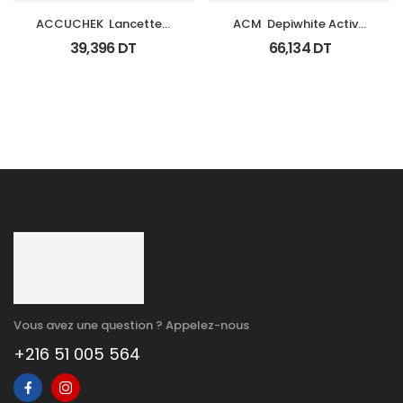
ACCUCHEK  Lancettes 
ACM  Depiwhite Active 
B/200 (Prochidia)
Gel Unifiant Anti Taches 
39,396
DT
66,134
DT
40Ml
Vous avez une question ? Appelez-nous
+216 51 005 564