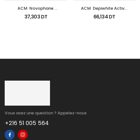
ACM  Novophane 
ACM  Depiwhite Active 
Shampooing K Fl 125Ml
Gel Unifiant Anti Taches 
37,303
DT
66,134
DT
40Ml
Vous avez une question ? Appelez-nous
+216 51 005 564