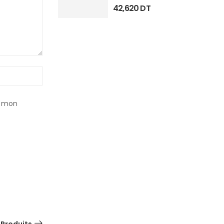
42,620
DT
r mon