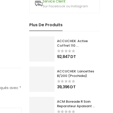
Service Client
Sur Facebook ou Instagram
Plus De Produits
ACCUCHEK  Active 
Coffret 110 
Bandlettes+Appareil
92,847
DT
ACCUCHEK  Lancettes 
B/200 (Prochidia)
39,396
DT
diqués avec
*
ACM Boreade R Soin 
Reparateur Apaisant 
40Ml