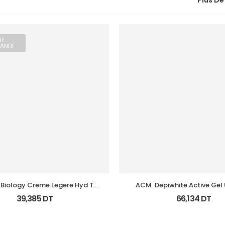
Plus De
R
ANDE
Biology Creme Legere Hyd Tb 
ACM  Depiwhite Active Gel U
0Ml
Anti Taches 40Ml
39,385
DT
66,134
DT