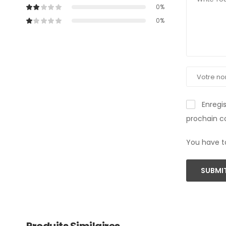
0%
0%
Enregi
prochain 
You have t
SUBMIT