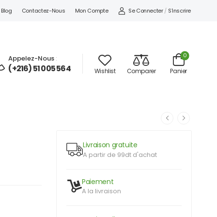
Se Connecter
/
S'inscrire
Blog
Contactez-Nous
Mon Compte
0
Appelez-Nous
:
(+216) 51 005 564
Wishlist
Comparer
Panier
Livraison gratuite
A partir de 99dt d'achat
Paiement
A la livraison