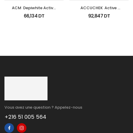
ACM  Depiwhite Active 
ACCUCHEK  Active 
Gel Unifiant Anti Taches 
Coffret 110 
66,134
DT
92,847
DT
40Ml
Bandlettes+Appareil
Vous avez une question ? Appelez-nous
+216 51 005 564