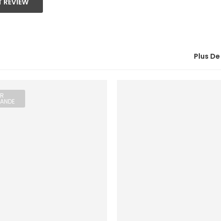
 REVIEW
Plus De
R
ANDE