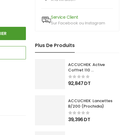
Service Client
Sur Facebook ou Instagram
IER
Plus De Produits
ACCUCHEK  Active 
Coffret 110 
Bandlettes+Appareil
92,847
DT
ACCUCHEK  Lancettes 
B/200 (Prochidia)
39,396
DT