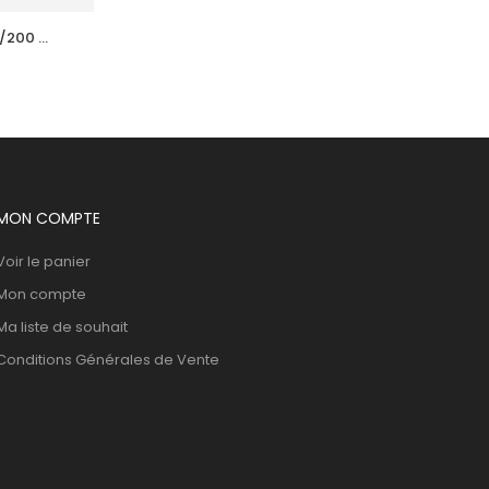
/200 
ADERMA  Biology Calm Soin Apaisant 
Tb 40 Ml
51,037
DT
MON COMPTE
Voir le panier
Mon compte
Ma liste de souhait
Conditions Générales de Vente