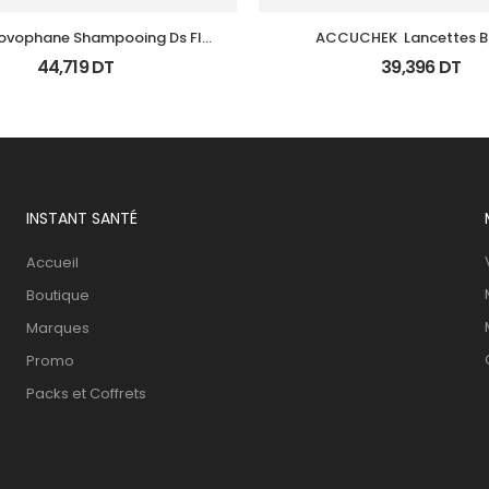
ovophane Shampooing Ds Fl 
ACCUCHEK  Lancettes B
125Ml
(Prochidia)
44,719
DT
39,396
DT
INSTANT SANTÉ
Accueil
Boutique
Marques
Promo
Packs et Coffrets