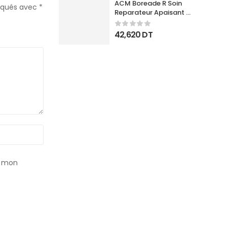
ACM Boreade R Soin 
diqués avec
*
Reparateur Apaisant 
40Ml
42,620
DT
r mon