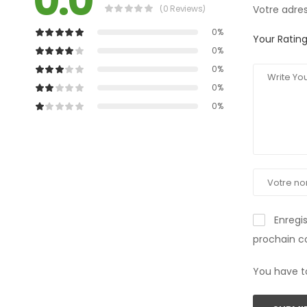
0.0
(0 Reviews)
Votre adres
0%
Your Ratin
0%
0%
0%
0%
Enregi
prochain 
You have t