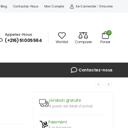
Se Connecter
/
S'inscrire
Blog
Contactez-Nous
Mon Compte
0
Appelez-Nous
:
(+216) 51 005 564
Wishlist
Comparer
Panier
Contactez-nous
Livraison gratuite
A partir de 99dt d'achat
Paiement
A la livraison