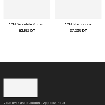
ACM Depiwhite Mousse 
ACM  Novophane 
Nettoyante Eclairciss 
Shampooing Sebo 
53,192
DT
37,205
DT
200Ml
Regulateur 200Ml
Vous avez une question ? Appelez-nous