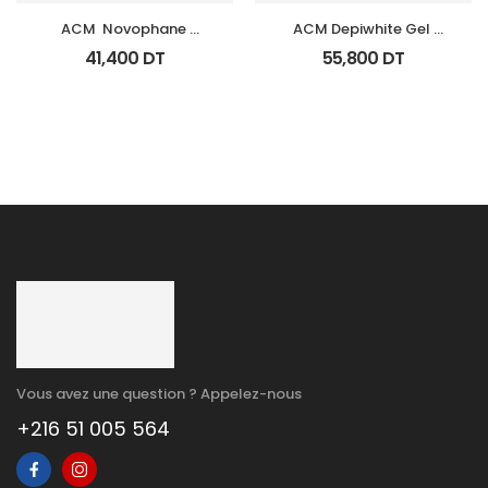
ACM  Novophane 
ACM Depiwhite Gel 
Shampooing Energisant 
Contour Yeux Tb 15Ml
41,400
DT
55,800
DT
Fl 200Ml
Vous avez une question ? Appelez-nous
+216 51 005 564