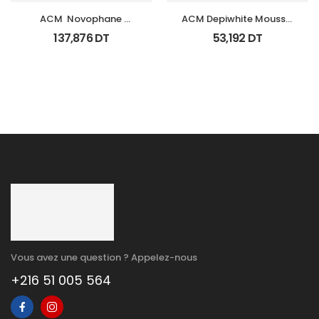
ACM  Novophane 
ACM Depiwhite Mousse 
Coffret Anti Chute 
Nettoyante Eclairciss 
137,876
DT
53,192
DT
(Lotion+Shp+Cp)
200Ml
Vous avez une question ? Appelez-nous
+216 51 005 564