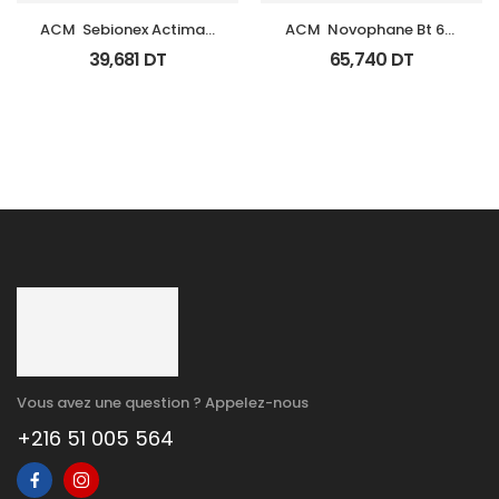
ACM  Sebionex Actimat 
ACM  Novophane Bt 60 
Soin Anti Imperfec Teint 
Gelules
39,681
DT
65,740
DT
40Ml
Vous avez une question ? Appelez-nous
+216 51 005 564