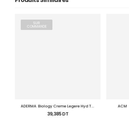
Produits Similaires
SUR
COMMANDE
ADERMA  Biology Creme Legere Hyd Tb 
ACM  
0Ml
39,385
DT