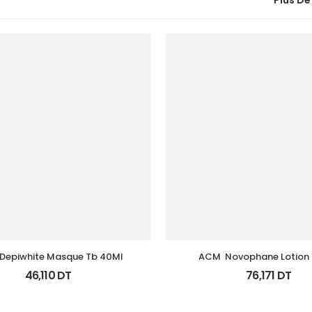
Plus De
Depiwhite Masque Tb 40Ml
ACM  Novophane Lotion
46,110
DT
76,171
DT