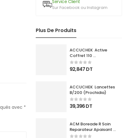
Service Client
Sur Facebook ou Instagram
Plus De Produits
ACCUCHEK  Active 
Coffret 110 
Bandlettes+Appareil
92,847
DT
ACCUCHEK  Lancettes 
B/200 (Prochidia)
39,396
DT
diqués avec
*
ACM Boreade R Soin 
Reparateur Apaisant 
40Ml