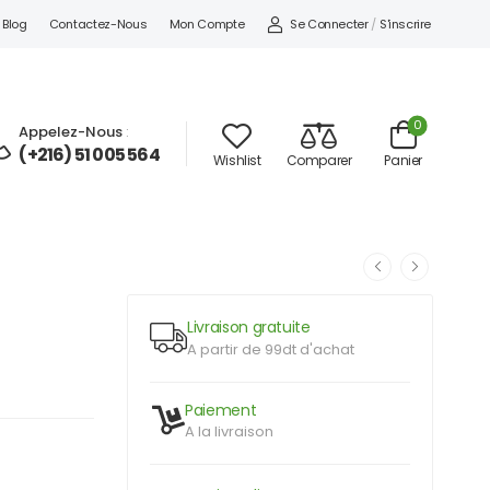
Se Connecter
/
S'inscrire
Blog
Contactez-Nous
Mon Compte
0
Appelez-Nous
:
(+216) 51 005 564
Wishlist
Comparer
Panier
Livraison gratuite
A partir de 99dt d'achat
Paiement
A la livraison