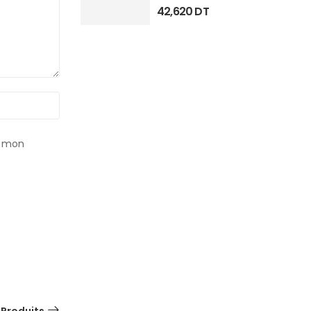
42,620
DT
r mon