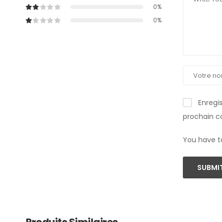
0%
0%
Enregi
prochain 
You have t
SUBMIT