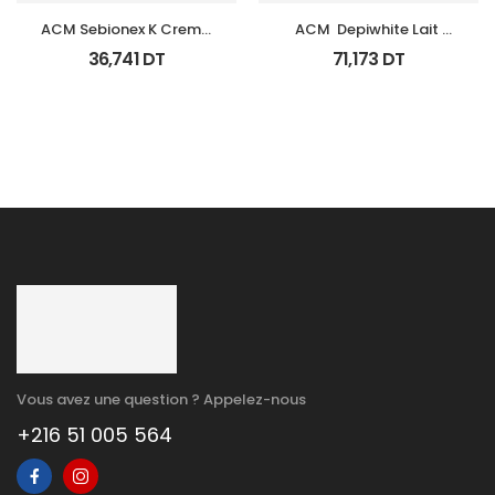
ACM Sebionex K Creme 
ACM  Depiwhite Lait 
Keratoregulatrice Vis 
Corporel Eclaircissant 
36,741
DT
71,173
DT
40Ml
200Ml
Vous avez une question ? Appelez-nous
+216 51 005 564