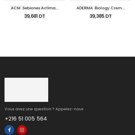
ACM  Sebionex Actimat 
ADERMA  Biology Creme 
Soin Anti Imperfec Teint 
Legere Hyd Tb 0Ml
39,681
DT
39,385
DT
40Ml
Vous avez une question ? Appelez-nous
+216 51 005 564