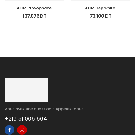
ACM  Novophane 
ACM Depiwhite 
Coffret Anti Chute 
Advanced Creme 
137,876
DT
73,100
DT
(Lotion+Shp+Cp)
Depigmentant Tb 40Ml
Vous avez une question ? Appelez-nous
+216 51 005 564