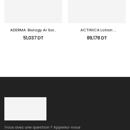
ADERMA  Biology Ar Soin 
ACTINICA Lotion 
Anti Rougeurs Tb 40 Ml
Spf50+ Fl 80 Ml
51,037
DT
89,178
DT
Vous avez une question ? Appelez-nous