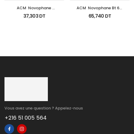
ACM  Novophane 
ACM  Novophane Bt 60 
Shampooing K Fl 125Ml
Gelules
37,303
DT
65,740
DT
Vous avez une question ? Appelez-nous
+216 51 005 564