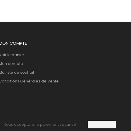
Regulateur 200Ml
37,205
DT
MON COMPTE
Voir le panier
Mon compte
Ma liste de souhait
Conditions Générales de Vente
Nous acceptons le paiement sécurisé