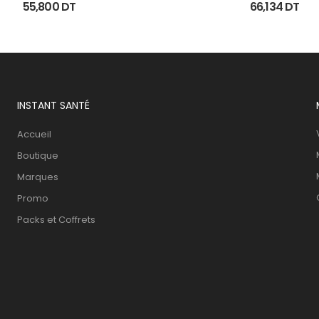
15Ml
Anti Taches 40Ml
55,800
DT
66,134
DT
INSTANT SANTÉ
Accueil
Boutique
Marques
Promo
Packs et Coffrets