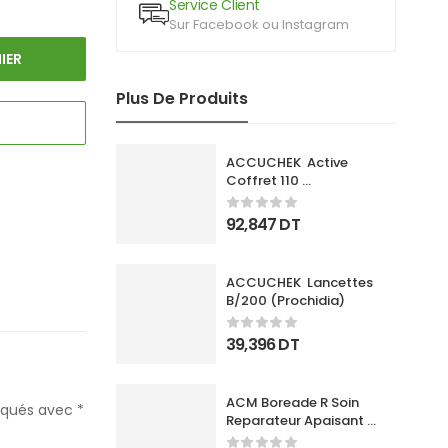
Service Client
Sur Facebook ou Instagram
IER
Plus De Produits
ACCUCHEK  Active 
Coffret 110 
Bandlettes+Appareil
92,847
DT
ACCUCHEK  Lancettes 
B/200 (Prochidia)
39,396
DT
ACM Boreade R Soin 
diqués avec
*
Reparateur Apaisant 
40Ml