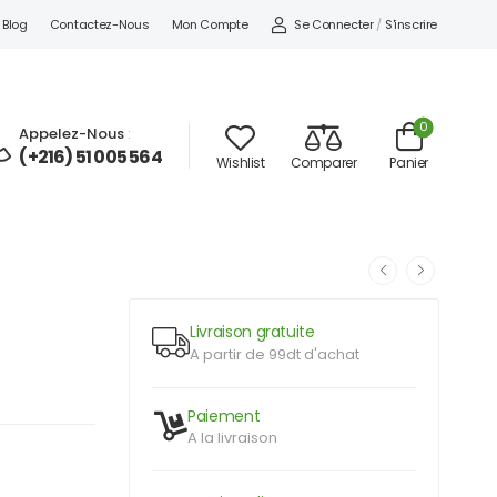
Se Connecter
/
S'inscrire
Blog
Contactez-Nous
Mon Compte
0
Appelez-Nous
:
(+216) 51 005 564
Wishlist
Comparer
Panier
Livraison gratuite
A partir de 99dt d'achat
Paiement
A la livraison