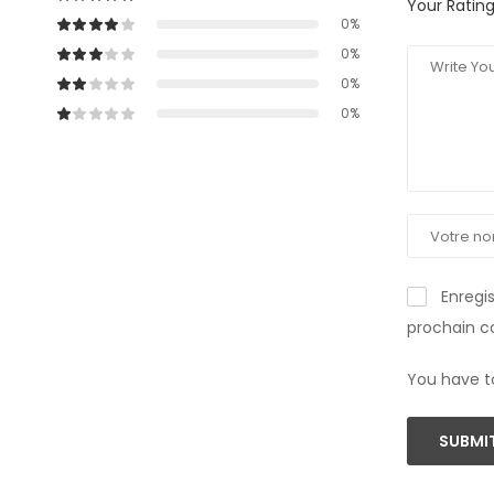
Your Ratin
0%
0%
0%
0%
Enregi
prochain 
You have t
SUBMIT