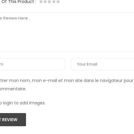
g Of This Product
:
strer mon nom, mon e-mail et mon site dans le navigateur pou
commentaire.
o login to add images.
 REVIEW