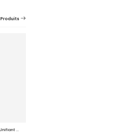
 Produits
nifiant 
ACM  Novophane Shampooing Sebo 