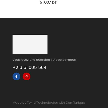
Tb 40 Ml
51,037
DT
Vous avez une question ? Appelez-nous
+216 51 005 564
Made by Tekru Technologies with Com'Unique