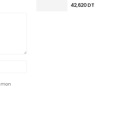
42,620
DT
r mon