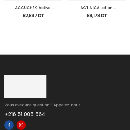
ACCUCHEK  Active 
ACTINICA Lotion 
Coffret 110 
Spf50+ Fl 80 Ml
92,847
DT
89,178
DT
Bandlettes+Appareil
Vous avez une question ? Appelez-nous
+216 51 005 564