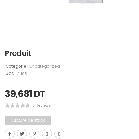
Produit
Catégorie :
Uncategorized
UGS :
21105
39,681
DT
0 Reviews
Rupture de stock