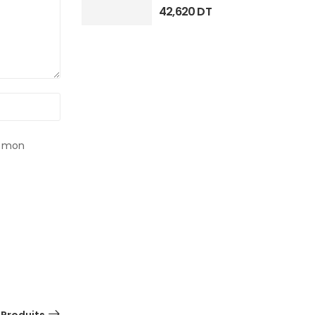
42,620
DT
r mon