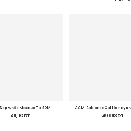
Plus De
Depiwhite Masque Tb 40Ml
ACM  Sebionex Gel Nettoyant 
Fl 200Ml
46,110
DT
49,968
DT