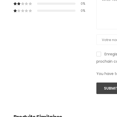
0%
0%
Enregi
prochain 
You have t
SUBMIT