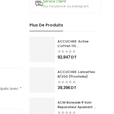
Service Client
Sur Facebook ou Instagram
Plus De Produits
ACCUCHEK  Active 
Coffret 110 
Bandlettes+Appareil
92,847
DT
ACCUCHEK  Lancettes 
B/200 (Prochidia)
39,396
DT
diqués avec
*
ACM Boreade R Soin 
Reparateur Apaisant 
40Ml