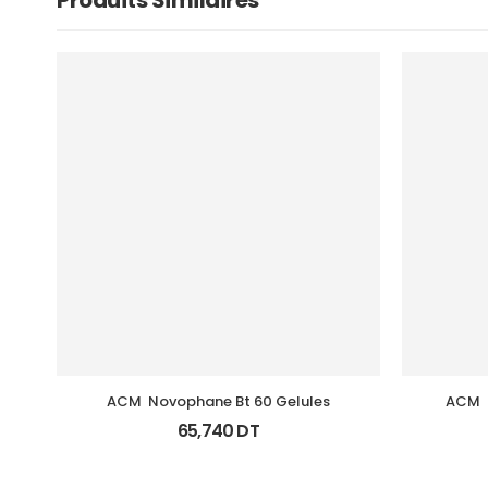
Produits Similaires
ACM  Novophane Bt 60 Gelules
ACM  
65,740
DT