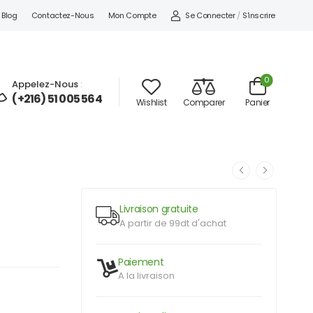
Se Connecter
/
S'inscrire
Blog
Contactez-Nous
Mon Compte
0
Appelez-Nous
:
(+216) 51 005 564
Wishlist
Comparer
Panier
Livraison gratuite
A partir de 99dt d'achat
Paiement
A la livraison