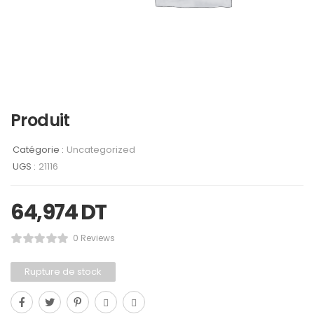
Produit
Catégorie :
Uncategorized
UGS :
21116
64,974
DT
0 Reviews
Rupture de stock