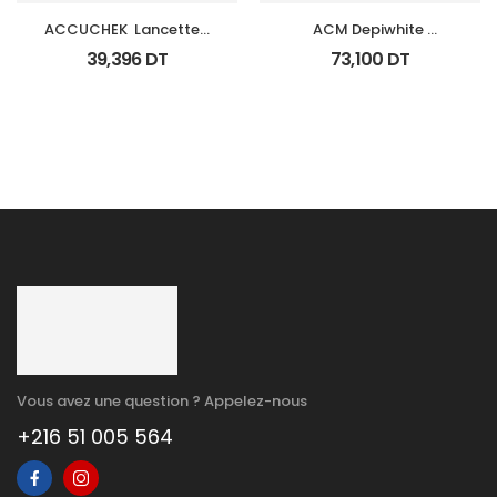
ACCUCHEK  Lancettes 
ACM Depiwhite 
B/200 (Prochidia)
Advanced Creme 
39,396
DT
73,100
DT
Depigmentant Tb 40Ml
Vous avez une question ? Appelez-nous
+216 51 005 564