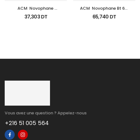
ACM  Novophane 
ACM  Novophane Bt 60 
Shampooing K Fl 125Ml
Gelules
37,303
DT
65,740
DT
Vous avez une question ? Appelez-nous
+216 51 005 564