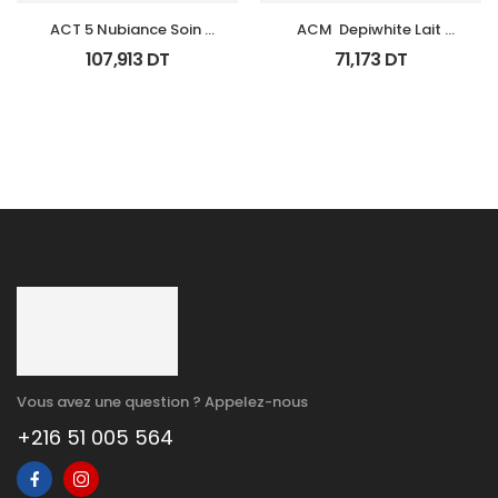
ACT 5 Nubiance Soin 
ACM  Depiwhite Lait 
Anti Imperfections 30Ml
Corporel Eclaircissant 
107,913
DT
71,173
DT
200Ml
Vous avez une question ? Appelez-nous
+216 51 005 564