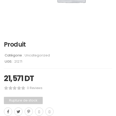
Produit
Catégorie :
Uncategorized
UGS :
21271
21,571
DT
0 Reviews
Rupture de stock