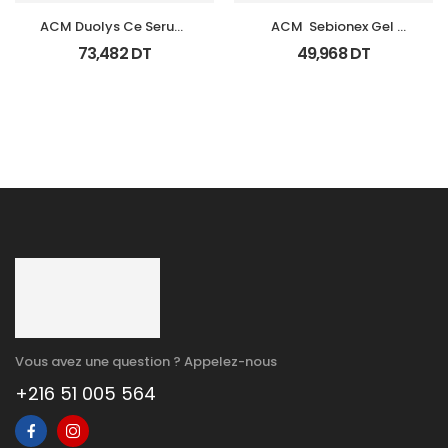
ACM Duolys Ce Serum 
ACM  Sebionex Gel 
Intensif Anti Oxydant 
Nettoyant Purifiant Fl 
73,482
DT
49,968
DT
15Ml
200Ml
Vous avez une question ? Appelez-nous
+216 51 005 564