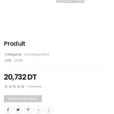
Produit
Catégorie :
Uncategorized
UGS :
21295
20,732
DT
0 Reviews
Rupture de stock