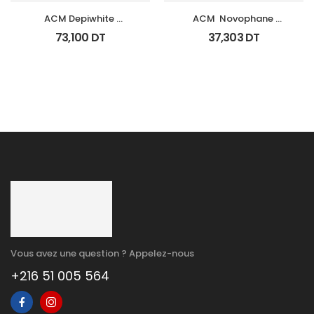
ACM Depiwhite 
ACM  Novophane 
Advanced Creme 
Shampooing K Fl 125Ml
73,100
DT
37,303
DT
Depigmentant Tb 40Ml
Vous avez une question ? Appelez-nous
+216 51 005 564