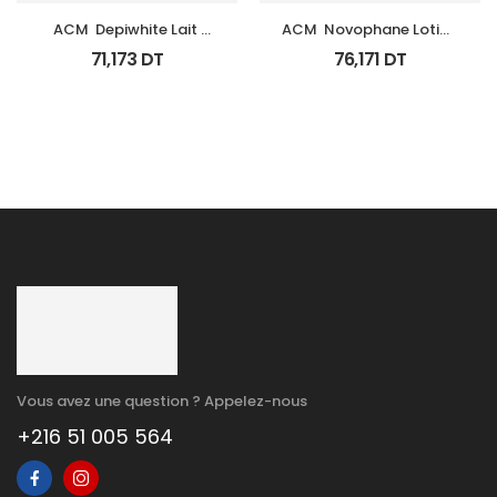
ACM  Depiwhite Lait 
ACM  Novophane Lotion 
Corporel Eclaircissant 
100Ml
71,173
DT
76,171
DT
200Ml
Vous avez une question ? Appelez-nous
+216 51 005 564