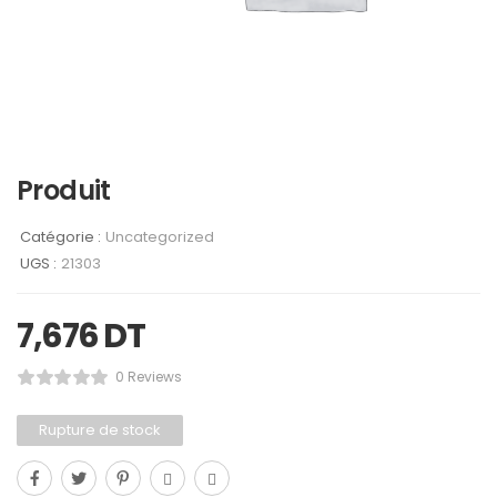
Produit
Catégorie :
Uncategorized
UGS :
21303
7,676
DT
0 Reviews
Rupture de stock