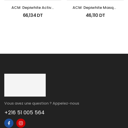
ACM  Depiwhite Active 
ACM  Depiwhite Masque 
Gel Unifiant Anti Taches 
Tb 40Ml
66,134
DT
46,110
DT
40Ml
Vous avez une question ? Appelez-nous
+216 51 005 564